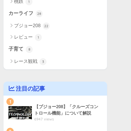
桃鉄
1
カーライフ
28
プジョー208
22
レビュー
1
子育て
8
レース観戦
3
注目の記事
1
【プジョー208】「クルーズコン
トロール機能」について解説
6947 views