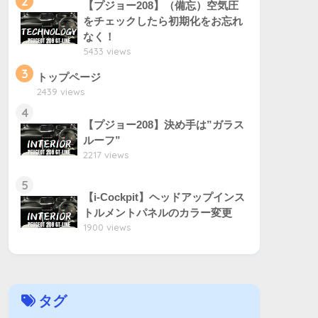
2
【プジョー208】（備忘）空気圧
をチェックしたら初期化をお忘れ
なく！
5433 views
3
トップページ
2439 views
4
【プジョー208】決め手は”ガラス
ルーフ”
2217 views
5
【i-Cockpit】ヘッドアップインス
トルメントパネルのカラー変更
1900 views
タグ